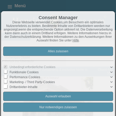
Menü
Consent Manager
Diese Webseite verwendet Cookies,um Besuchern ein optimales
Nutzererlebnis zu bieten. Bestimmte Inhalte von Drittanbietern werden nur
angezeigt,wenn die entsprechende Option aktiviert ist. Die Datenverarbeitung
kann dann auch in einem Drittland erfolgen. Weitere Informationen hierzu in
Neueste Objekte
Neueste Objekte
Exposé
der Datenschutzerklärung. Weitere Informationen zu den Auswirkungen Ihrer
Auswahl finden Sie unter
Hilfe
.
Objekt 76 von 99
Nächstes Objekt
Vorheriges Objekt
Zurück zur Übersicht
Unbedingt erforderliche Cookies
Hütschenhausen: Absolute outstanding & exclusive home in
Objekt-Nr.:
Funktionale Cookies
Hütschenhausen
554
Performance Cookies
Marketing- / Third Party-Cookies
Drittanbieter-Inhalte