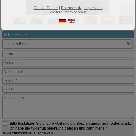
Cookie-Details
|
Datenschutz
|
Impressum
Weitere Informationen
Schnellkontakt
Bitte bestätigen Sie unsere
AGB
und die Bestimmungen zum
Datenschutz
.
Ich habe die
Widerrufsbelehrung
gelesen und kann
hier
ein
Widerrufsformular ausdrucken.