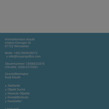
Immobilienbüro Klauth
Unterm Eisvogel 18
67722 Winnweiler
Mobil:
+4917664036072
info@housingoffice.com
Steuernummer: 19/086/31876
USt-IdNr.: DE814370363
Geschäftsinhaber:
Rudi Klauth
Startseite
Objekt Suche
Neueste Objekte
Kontaktformular
Newsletter
Language: