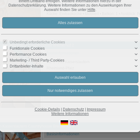
einem Drittland erfolgen. Weitere Informationen hierzu in der
Weitere Informationen
Datenschutzerklärung. Weitere Informationen zu den Auswirkungen Ihrer
Auswahl finden Sie unter
Hilfe
.
Küche: Einbauküche • Möbliert • Balkon: 1 • Ausblick:
Unbedingt erforderliche Cookies
 in Kasierslautern Countryhouse Bremerhof 2
Funktionale Cookies
Basisinformationen
Performance Cookies
NEW!!
Marketing- / Third Party-Cookies
DE-67663 Kaiserslautern
Drittanbieter-Inhalte
Rheinland-Pfalz
Wohnart: Apartment
Pauschalmiete: Preis auf Anfrage
Zimmeranzahl: 3
Weitere Informationen
Cookie-Details
|
Datenschutz
|
Impressum
Weitere Informationen
 in Kasierslautern Countryhouse Bremerhof 3
Basisinformationen