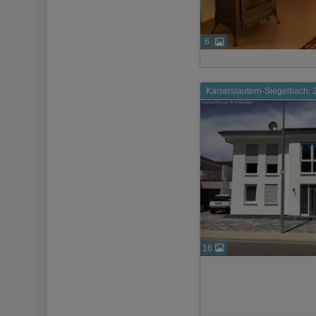
6
Kaiserslautern-Siegelbach: 2
16