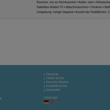
Raucher: nur an Nichtraucher • Keller: nein • Klimaanla
Satelliten-/Kabel-TV • Waschmaschine • Trockner • Bett
Umgebung: ruhige Gegend • Anzahl der Parkflächen: 2 
Startseite
Objekt Suche
Neueste Objekte
Kontaktformular
Newsletter
Language:
76