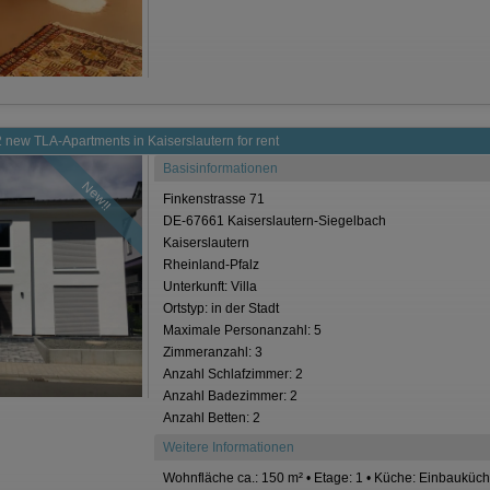
 new TLA-Apartments in Kaiserslautern for rent
Basisinformationen
New!!
Finkenstrasse 71
DE-67661 Kaiserslautern-Siegelbach
Kaiserslautern
Rheinland-Pfalz
Unterkunft: Villa
Ortstyp: in der Stadt
Maximale Personanzahl: 5
Zimmeranzahl: 3
Anzahl Schlafzimmer: 2
Anzahl Badezimmer: 2
Anzahl Betten: 2
Weitere Informationen
Wohnfläche ca.: 150 m² • Etage: 1 • Küche: Einbauküche 