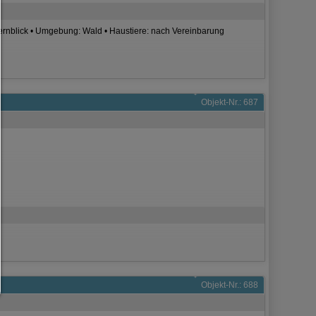
Um fortfahren zu können,müssen Sie eine Cookie-Auswahl treffen. Nac
erhalten Sie eine Erläuterung der verschiedenen Optionen und ihrer B
 Fernblick • Umgebung: Wald • Haustiere: nach Vereinbarung
Alles zulassen:
Jedes Cookie wie z.B. Tracking- und Analytische-Cookies sowie Drittan
Inhalte.
Auswahl erlauben:
Es werden nur Drittanbieter-Inhalte oder die Cookie-Arten zugelassen d
den Checkboxen angehakt haben.
Objekt-Nr.: 687
Nur notwendiges zulassen:
Es werden nur die technisch notwendigen Cookies zugelassen und 
Drittanbieter-Inhalte.
Sie können Ihre Cookie-Einstellung jederzeit hier ändern:
Cookie-Details
|
Datenschutz
|
Impressum
zurück
Objekt-Nr.: 688