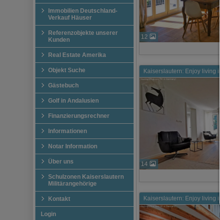
Immobilien Deutschland-
Verkauf Häuser
Referenzobjekte unserer
12
Kunden
Real Estate Amerika
Objekt Suche
Kaiserslautern: Enjoy living
Gästebuch
Golf in Andalusien
Finanzierungsrechner
Informationen
Notar Information
Über uns
14
Schulzonen Kaiserslautern
Militärangehörige
Kaiserslautern: Enjoy living
Kontakt
Login