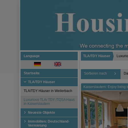
Language
TLA/TDY Häuser
Luxuri
Startseite
Sortieren nach
Da
TLA/TDY Häuser
Kaiserslautern: Enjoy living
TLA/TDY Häuser in Weilerbach
Luxurious TLA/ TDY /TQSA Haus
in Kaiserslautern
Neueste Objekte
Immobilien: Deutschland-
Vermietung