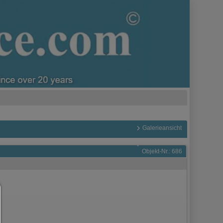
Galerieansicht
Objekt-Nr.: 686
Consent Manager
HILFE