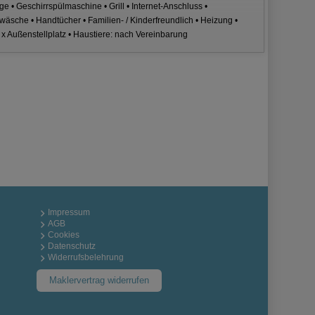
ge • Geschirrspülmaschine • Grill • Internet-Anschluss •
wäsche • Handtücher • Familien- / Kinderfreundlich • Heizung •
x Außenstellplatz • Haustiere: nach Vereinbarung
Impressum
AGB
Cookies
Datenschutz
Widerrufsbelehrung
Maklervertrag widerrufen