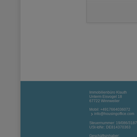
Immobilienbüro Klauth
Unterm Eisvogel 18
67722 Winnweiler
Mobil:
+4917664036072
info@housingoffice.com
Steuernummer: 19/086/318
USt-IdNr.: DE814370363
Geschäftsinhaber: